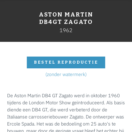
ASTON MARTIN
DB4GT ZAGATO
1962
BESTEL REPRODUCTIE
(zonder watermerk)
De Aston Martin DB4 GT Zagato werd in oktober 1960
tijdens de London Motor Show geïntroduceerd. Als basis
diende een DB4 GT, die werd verbeterd door de
Italiaanse carrosseriebouwer Zagato. De ontwerper was
Ercole Spada. Het was de bedoeling om 25 auto's te
bouwen, maar door de geringe vraag bleef het echter bij